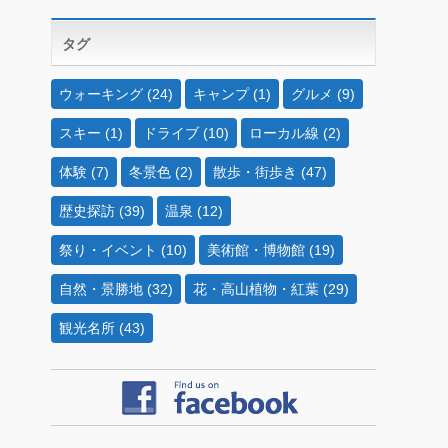
タグ
ウォーキング
(24)
キャンプ
(1)
グルメ
(9)
スキー
(1)
ドライブ
(10)
ローカル線
(2)
体験
(7)
冬景色
(2)
散歩・街歩き
(47)
歴史探訪
(39)
温泉
(12)
祭り・イベント
(10)
美術館・博物館
(19)
自然・景勝地
(32)
花・高山植物・紅葉
(29)
観光名所
(43)