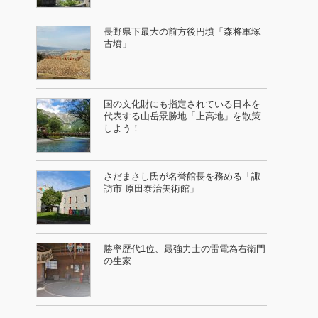
長野県下最大の前方後円墳「森将軍塚
古墳」
国の文化財にも指定されている日本を
代表する山岳景勝地「上高地」を散策
しよう！
さだまさし氏が名誉館長を務める「諏
訪市 原田泰治美術館」
勝率歴代1位、最強力士の雷電為右衛門
の生家