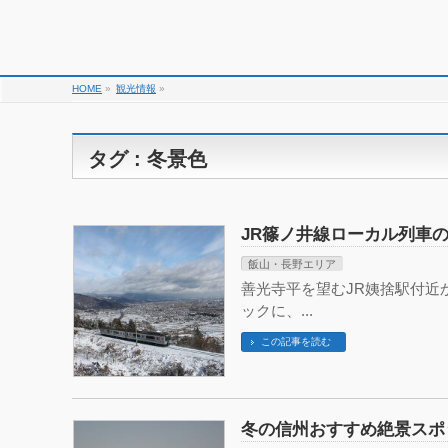
HOME
»
観光情報
»
タグ : 冬景色
JR篠ノ井線ローカル列車
飯山・長野エリア
善光寺平を望むJR姨捨駅付近
ックに、...
この記事を読む
冬の信州おすすめ絶景スポ