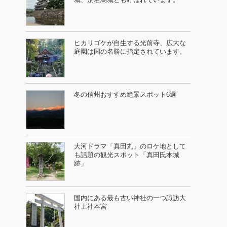
ヒカリゴケが自生する光前寺、広大な
庭園は国の名勝に指定されています。
冬の信州おすすめ絶景スポット6選
大河ドラマ「真田丸」のロケ地として
も話題の観光スポット「真田氏本城
跡」
国内にある最も古い神社の一つ諏訪大
社上社本宮