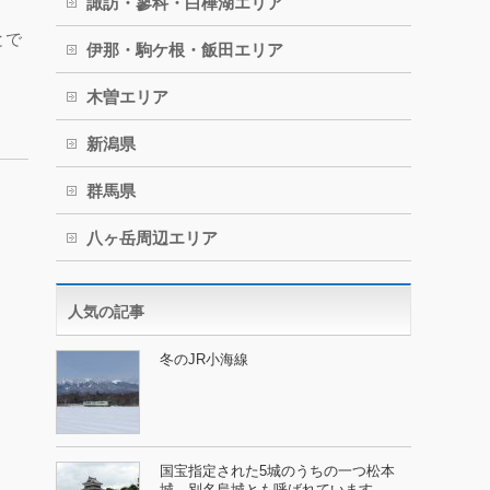
諏訪・蓼科・白樺湖エリア
とで
伊那・駒ケ根・飯田エリア
木曽エリア
新潟県
群馬県
八ヶ岳周辺エリア
人気の記事
冬のJR小海線
国宝指定された5城のうちの一つ松本
城、別名烏城とも呼ばれています。