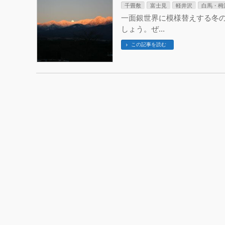
千畳敷
富士見
軽井沢
白馬・栂
一面銀世界に模様替えする冬
しょう。ぜ...
この記事を読む