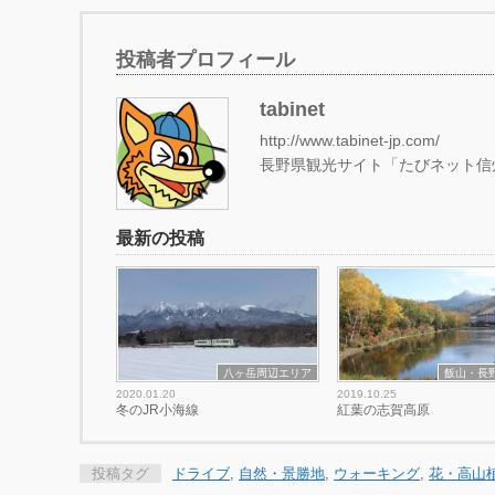
投稿者プロフィール
tabinet
http://www.tabinet-jp.com/
長野県観光サイト「たびネット信
最新の投稿
八ヶ岳周辺エリア
飯山・長
2020.01.20
2019.10.25
冬のJR小海線
紅葉の志賀高原
投稿タグ
ドライブ
,
自然・景勝地
,
ウォーキング
,
花・高山