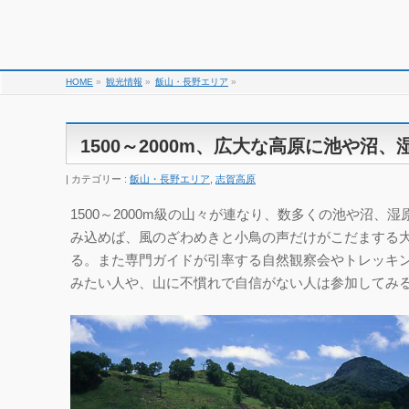
HOME
»
観光情報
»
飯山・長野エリア
»
1500～2000m、広大な高原に池や沼
カテゴリー :
飯山・長野エリア
,
志賀高原
1500～2000m級の山々が連なり、数多くの池や沼
み込めば、風のざわめきと小鳥の声だけがこだまする
る。また専門ガイドが引率する自然観察会やトレッキ
みたい人や、山に不慣れで自信がない人は参加してみ