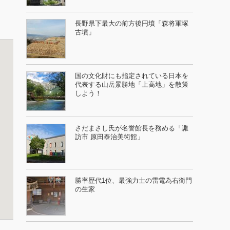
長野県下最大の前方後円墳「森将軍塚
古墳」
国の文化財にも指定されている日本を
代表する山岳景勝地「上高地」を散策
しよう！
さだまさし氏が名誉館長を務める「諏
訪市 原田泰治美術館」
勝率歴代1位、最強力士の雷電為右衛門
の生家