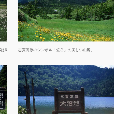
は6
志賀高原のシンボル「笠岳」の美しい山容。