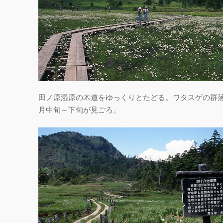
田ノ原湿原の木道をゆっくりとたどる。ワタスゲの群落
月中旬～下旬が見ごろ。