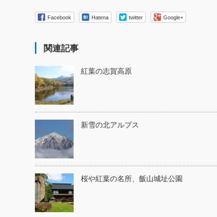
Facebook
Hatena
twitter
Google+
関連記事
紅葉の志賀高原
新雪の北アルプス
桜や紅葉の名所、飯山城址公園