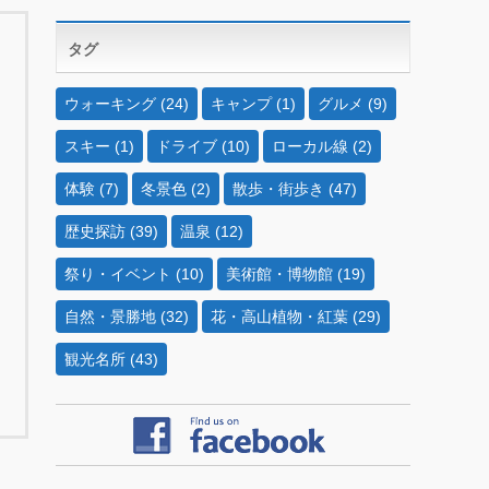
タグ
ウォーキング
(24)
キャンプ
(1)
グルメ
(9)
スキー
(1)
ドライブ
(10)
ローカル線
(2)
体験
(7)
冬景色
(2)
散歩・街歩き
(47)
歴史探訪
(39)
温泉
(12)
祭り・イベント
(10)
美術館・博物館
(19)
自然・景勝地
(32)
花・高山植物・紅葉
(29)
観光名所
(43)