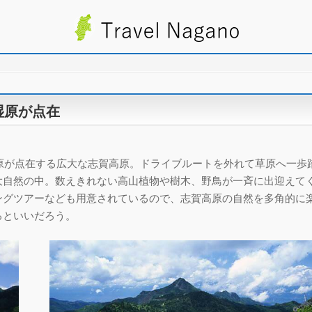
、湿原が点在
、湿原が点在する広大な志賀高原。ドライブルートを外れて草原へ一歩
大自然の中。数えきれない高山植物や樹木、野鳥が一斉に出迎えて
ングツアーなども用意されているので、志賀高原の自然を多角的に
るといいだろう。