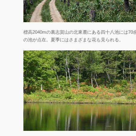
標高2040mの裏志賀山の北東麓にある四十八池には70
の池が点在。夏季にはさまざまな花も見られる。