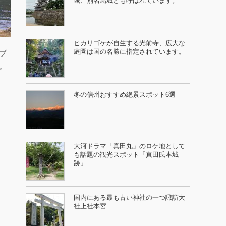
城、別名烏城とも呼ばれています。
ヒカリゴケが自生する光前寺、広大な
庭園は国の名勝に指定されています。
ブ
。
冬の信州おすすめ絶景スポット6選
大河ドラマ「真田丸」のロケ地として
も話題の観光スポット「真田氏本城
跡」
国内にある最も古い神社の一つ諏訪大
社上社本宮