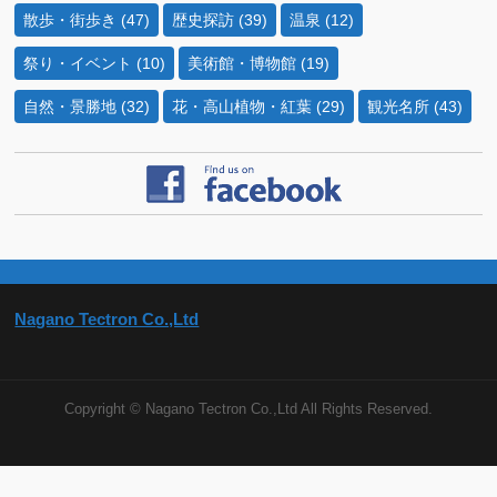
散歩・街歩き
(47)
歴史探訪
(39)
温泉
(12)
祭り・イベント
(10)
美術館・博物館
(19)
自然・景勝地
(32)
花・高山植物・紅葉
(29)
観光名所
(43)
Nagano Tectron Co.,Ltd
Copyright ©
Nagano Tectron Co.,Ltd
All Rights Reserved.