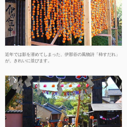
近年では影を潜めてしまった、伊那谷の風物詩「柿すだれ」
が、きれいに並びます。