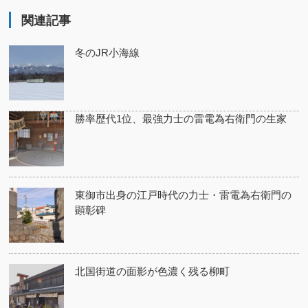
関連記事
冬のJR小海線
勝率歴代1位、最強力士の雷電為右衛門の生家
東御市出身の江戸時代の力士・雷電為右衛門の
顕彰碑
北国街道の面影が色濃く残る柳町