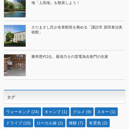
地「上高地」を散策しよう！
さだまさし氏が名誉館長を務める「諏訪市 原田泰治美
術館」
勝率歴代1位、最強力士の雷電為右衛門の生家
タグ
ウォーキング
(24)
キャンプ
(1)
グルメ
(9)
スキー
(1)
ドライブ
(10)
ローカル線
(2)
体験
(7)
冬景色
(2)