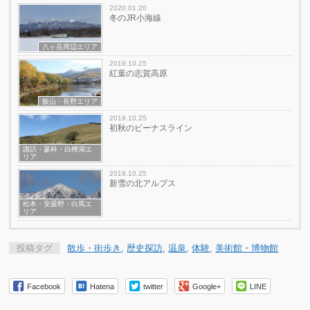
2020.01.20
冬のJR小海線
八ヶ岳周辺エリア
2019.10.25
紅葉の志賀高原
飯山・長野エリア
2019.10.25
初秋のビーナスライン
諏訪・蓼科・白樺湖エ
リア
2019.10.25
新雪の北アルプス
松本・安曇野・白馬エ
リア
投稿タグ
散歩・街歩き
,
歴史探訪
,
温泉
,
体験
,
美術館・博物館
Facebook
Hatena
twitter
Google+
LINE