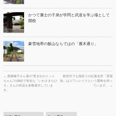
かつて藩士の子弟が学問と武道を学ぶ場として
開校
豪雪地帯の飯山ならではの「雁木通り」
←
黒柳徹子さん著の“窓ぎわのトット
軽井沢でも指折りの紅葉名所「雲場
ちゃん”の挿絵で有名な「いわさきちひ
池」はスワンレイクという愛称を持っ
ろ」さんの作品を多数展示していま
ています。
→
す。