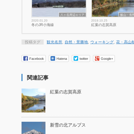
八ヶ岳周辺エリア
飯山・長
2020.01.20
2019.10.25
冬のJR小海線
紅葉の志賀高原
投稿タグ
観光名所
,
自然・景勝地
,
ウォーキング
,
花・高山
Facebook
Hatena
twitter
Google+
関連記事
紅葉の志賀高原
新雪の北アルプス