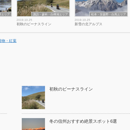
野エリア
諏訪・蓼科・白樺湖エリア
松本・安曇野・白馬エリア
2019.10.25
2019.10.25
初秋のビーナスライン
新雪の北アルプス
植物・紅葉
初秋のビーナスライン
冬の信州おすすめ絶景スポット6選