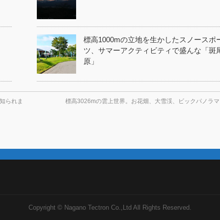
標高1000mの立地を生かしたスノースポ
ツ、サマーアクティビティで盛んな「斑
原」
知られま
標高3026mの雲上世界。お花畑、大雪渓、ビックパノラ
Copyright ©
Nagano Tectron Co.,Ltd
All Rights Reserved.