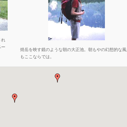
され
ペー
焼岳を映す鏡のような朝の大正池。朝もやの幻想的な風
もここならでは。