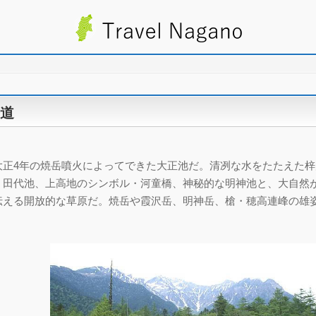
道
大正4年の焼岳噴火によってできた大正池だ。清冽な水をたたえた梓
く田代池、上高地のシンボル・河童橋、神秘的な明神池と、大自然
伝える開放的な草原だ。焼岳や霞沢岳、明神岳、槍・穂高連峰の雄