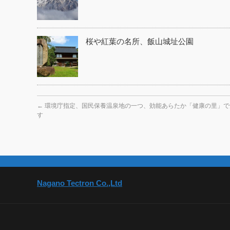
桜や紅葉の名所、飯山城址公園
←
環境庁指定、国民保養温泉地の一つ、効能あらたか「健康の里」で
す
Nagano Tectron Co.,Ltd