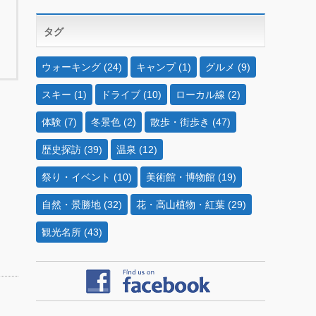
タグ
ウォーキング
(24)
キャンプ
(1)
グルメ
(9)
スキー
(1)
ドライブ
(10)
ローカル線
(2)
体験
(7)
冬景色
(2)
散歩・街歩き
(47)
歴史探訪
(39)
温泉
(12)
祭り・イベント
(10)
美術館・博物館
(19)
自然・景勝地
(32)
花・高山植物・紅葉
(29)
観光名所
(43)