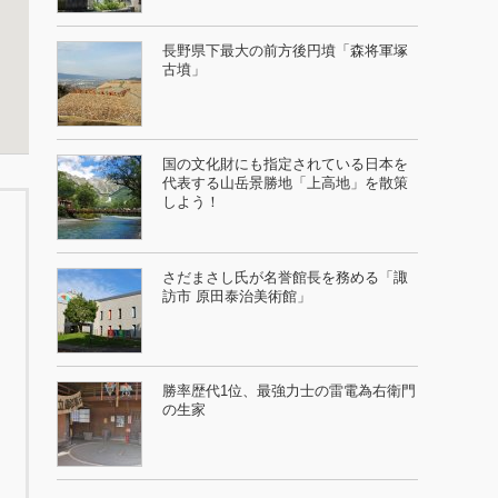
長野県下最大の前方後円墳「森将軍塚
古墳」
国の文化財にも指定されている日本を
代表する山岳景勝地「上高地」を散策
しよう！
さだまさし氏が名誉館長を務める「諏
訪市 原田泰治美術館」
勝率歴代1位、最強力士の雷電為右衛門
の生家