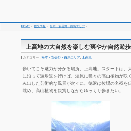
HOME
»
観光情報
»
松本・安曇野・白馬エリア
»
上高地の大自然を楽しむ爽やか自然遊歩
カテゴリー :
松本・安曇野・白馬エリア
,
上高地
歩いてこそ魅力が分かる場所、上高地。スタートは、
に沿って遊歩道を行けば、湿原に種々の高山植物が咲
み出した芸術的な風景が次々に。徳沢は牧場の名残を
眺め、高山植物を観賞しながらゆっくり歩きたい。