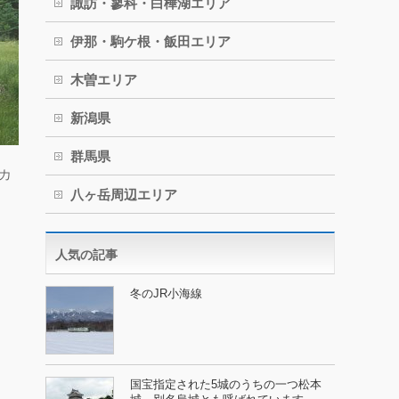
諏訪・蓼科・白樺湖エリア
伊那・駒ケ根・飯田エリア
木曽エリア
新潟県
群馬県
カ
八ヶ岳周辺エリア
人気の記事
冬のJR小海線
国宝指定された5城のうちの一つ松本