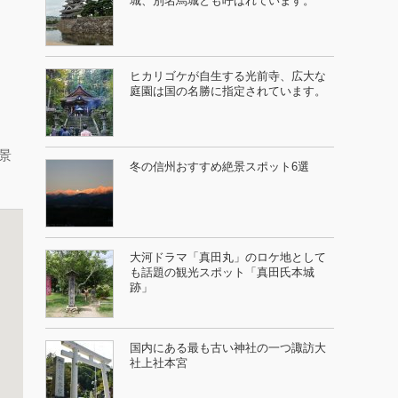
城、別名烏城とも呼ばれています。
ヒカリゴケが自生する光前寺、広大な
庭園は国の名勝に指定されています。
景
冬の信州おすすめ絶景スポット6選
大河ドラマ「真田丸」のロケ地として
も話題の観光スポット「真田氏本城
跡」
国内にある最も古い神社の一つ諏訪大
社上社本宮