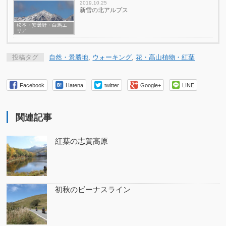
2019.10.25
新雪の北アルプス
松本・安曇野・白馬エ
リア
投稿タグ
自然・景勝地
,
ウォーキング
,
花・高山植物・紅葉
Facebook
Hatena
twitter
Google+
LINE
関連記事
紅葉の志賀高原
初秋のビーナスライン