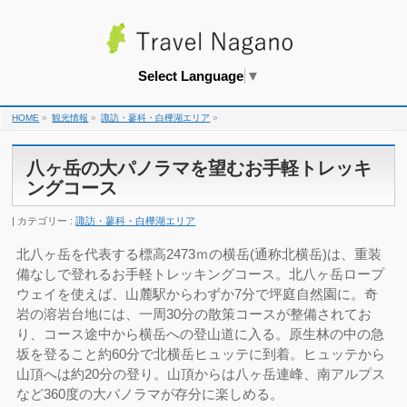
Select Language
▼
HOME
»
観光情報
»
諏訪・蓼科・白樺湖エリア
»
八ヶ岳の大パノラマを望むお手軽トレッキ
ングコース
カテゴリー :
諏訪・蓼科・白樺湖エリア
北八ヶ岳を代表する標高2473ｍの横岳(通称北横岳)は、重装
備なしで登れるお手軽トレッキングコース。北八ヶ岳ロープ
ウェイを使えば、山麓駅からわずか7分で坪庭自然園に。奇
岩の溶岩台地には、一周30分の散策コースが整備されてお
り、コース途中から横岳への登山道に入る。原生林の中の急
坂を登ること約60分で北横岳ヒュッテに到着。ヒュッテから
山頂へは約20分の登り。山頂からは八ヶ岳連峰、南アルプス
など360度の大パノラマが存分に楽しめる。