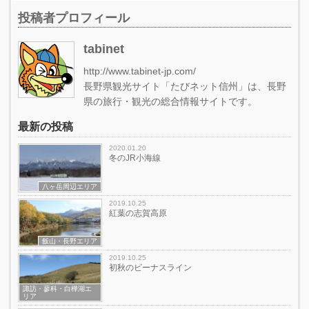
投稿者プロフィール
tabinet
http://www.tabinet-jp.com/
長野県観光サイト「たびネット信州」は、長野
県の旅行・観光の総合情報サイトです。
最新の投稿
2020.01.20
冬のJR小海線
八ヶ岳周辺エリア
2019.10.25
紅葉の志賀高原
飯山・長野エリア
2019.10.25
初秋のビーナスライン
諏訪・蓼科・白樺湖エ
リア