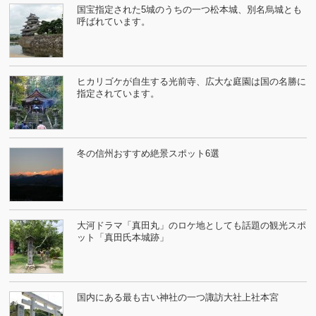
国宝指定された5城のうちの一つ松本城、別名烏城とも
呼ばれています。
ヒカリゴケが自生する光前寺、広大な庭園は国の名勝に
指定されています。
冬の信州おすすめ絶景スポット6選
大河ドラマ「真田丸」のロケ地としても話題の観光スポ
ット「真田氏本城跡」
国内にある最も古い神社の一つ諏訪大社上社本宮