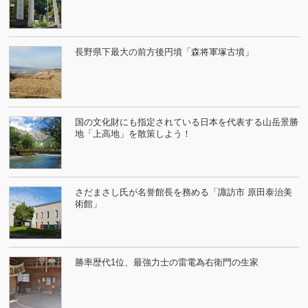
長野県下最大の前方後円墳「森将軍塚古墳」
国の文化財にも指定されている日本を代表する山岳景勝
地「上高地」を散策しよう！
さだまさし氏が名誉館長を務める「諏訪市 原田泰治美
術館」
勝率歴代1位、最強力士の雷電為右衛門の生家