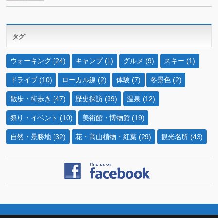
タグ
ウォーキング
(24)
キャンプ
(1)
グルメ
(9)
スキー
(1)
ドライブ
(10)
ローカル線
(2)
体験
(7)
冬景色
(2)
散歩・街歩き
(47)
歴史探訪
(39)
温泉
(12)
祭り・イベント
(10)
美術館・博物館
(19)
自然・景勝地
(32)
花・高山植物・紅葉
(29)
観光名所
(43)