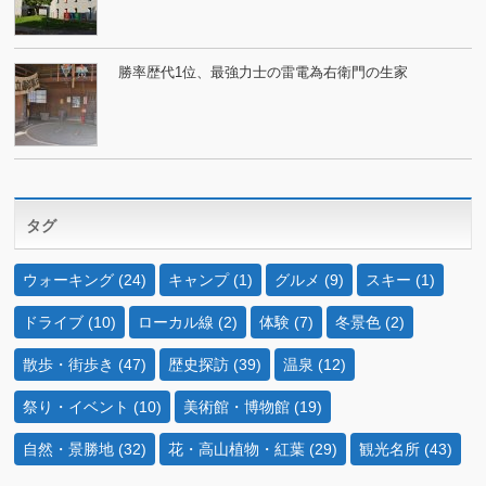
勝率歴代1位、最強力士の雷電為右衛門の生家
タグ
ウォーキング
(24)
キャンプ
(1)
グルメ
(9)
スキー
(1)
ドライブ
(10)
ローカル線
(2)
体験
(7)
冬景色
(2)
散歩・街歩き
(47)
歴史探訪
(39)
温泉
(12)
祭り・イベント
(10)
美術館・博物館
(19)
自然・景勝地
(32)
花・高山植物・紅葉
(29)
観光名所
(43)