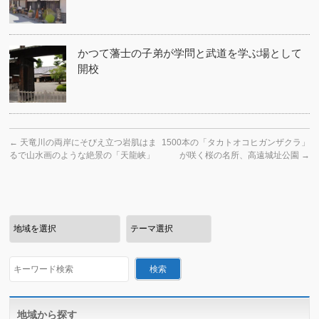
かつて藩士の子弟が学問と武道を学ぶ場として
開校
←
天竜川の両岸にそびえ立つ岩肌はま
1500本の「タカトオコヒガンザクラ」
るで山水画のような絶景の「天龍峡」
が咲く桜の名所、高遠城址公園
→
地域から探す