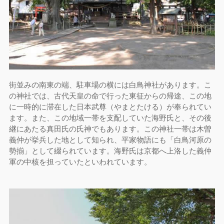
街並みの南東の端、駐車場の横には白鳥神社があります。こ
の神社では、古代天皇の命で行った東征からの帰途、この地
に一時的に滞在した日本武尊（やまとたける）が奉られてい
ます。また、この地域一帯を支配していた海野氏と、その後
継にあたる真田氏の氏神でもあります。この神社一帯は木曽
義仲が挙兵した地として知られ、平家物語にも「白鳥河原の
勢揃」として綴られています。海野氏は京都へ上洛した義仲
軍の中核を担っていたといわれています。