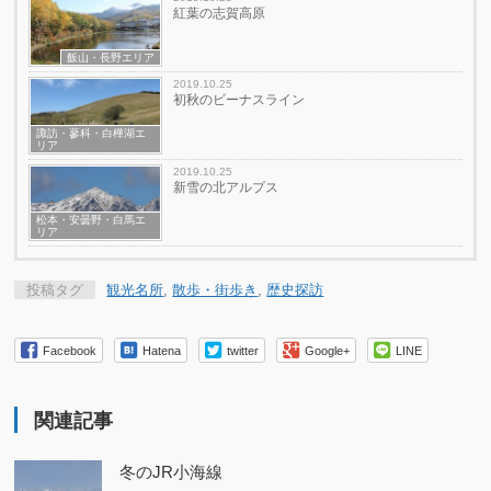
紅葉の志賀高原
飯山・長野エリア
2019.10.25
初秋のビーナスライン
諏訪・蓼科・白樺湖エ
リア
2019.10.25
新雪の北アルプス
松本・安曇野・白馬エ
リア
投稿タグ
観光名所
,
散歩・街歩き
,
歴史探訪
Facebook
Hatena
twitter
Google+
LINE
関連記事
冬のJR小海線