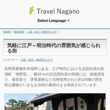
Select Language
▼
HOME
»
観光情報
»
上田・佐久・軽井沢エリア
»
気軽に江戸～明治時代の雰囲気が感じられ
る街
カテゴリー :
上田・佐久・軽井沢エリア
長野県東御市本海野にある、江戸時代における北国街道の宿
場町「海野宿」。幅10 mの旧北国街道の両側には、旅籠屋造
り、蚕室造り、茅葺屋根など当時使用された約100棟の歴史
的な建物がいまなお当時の風情のまま保存されています。