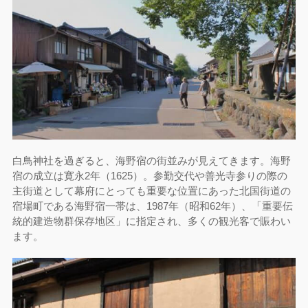
白鳥神社を過ぎると、海野宿の街並みが見えてきます。海野
宿の成立は寛永2年（1625）。参勤交代や善光寺参りの際の
主街道として幕府にとっても重要な位置にあった北国街道の
宿場町である海野宿一帯は、1987年（昭和62年）、「重要伝
統的建造物群保存地区」に指定され、多くの観光客で賑わい
ます。