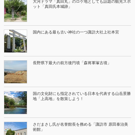
大河ドラマ「真田丸」のロケ地としても話題の観光スポ
ット「真田氏本城跡」
国内にある最も古い神社の一つ諏訪大社上社本宮
長野県下最大の前方後円墳「森将軍塚古墳」
国の文化財にも指定されている日本を代表する山岳景勝
地「上高地」を散策しよう！
さだまさし氏が名誉館長を務める「諏訪市 原田泰治美
術館」