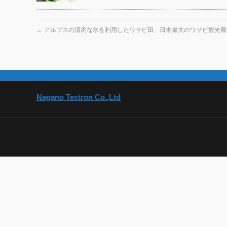
←
アルプスの清冽な水を利用したワサビ田、日本最大のワサビ観光農
Nagano Tectron Co.,Ltd