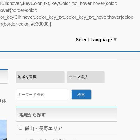
lh:hover,.keyColor_txt,.keyColor_txt_hover:hover{color:
over{border-color:
r_keyClh:hover,.color_key_txt,.color_key_txt_hover:hover{color:
{border-color: #c30000;}
Select Language
▼
り体
地域から探す
飯山・長野エリア