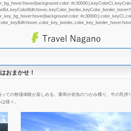
bg_hover:hover{background-color: #c30000;}.keyColorCl,.keyColorC
rBd,.keyColorBdh:hover,.keyColor_border,.keyColor_border_hover:h
_key_bg_hover:hover{background-color: #c30000;}.color_keyCl,.colo
color_keyBdh:hover,.color_key_border,.color_key_border_hover:hover
はおまかせ！
揃っての牧場体験が楽しめる。乗馬や岩魚のつかみ獲り、牛の乳搾
みは様々。