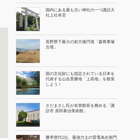
国内にある最も古い神社の一つ諏訪大
社上社本宮
長野県下最大の前方後円墳「森将軍塚
古墳」
国の文化財にも指定されている日本を
代表する山岳景勝地「上高地」を散策
しよう！
さだまさし氏が名誉館長を務める「諏
訪市 原田泰治美術館」
勝率歴代1位、最強力士の雷電為右衛門