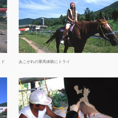
トド
あこがれの乗馬体験にトライ