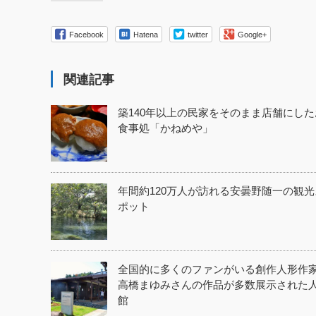
Facebook
Hatena
twitter
Google+
関連記事
築140年以上の民家をそのまま店舗にした
食事処「かねめや」
年間約120万人が訪れる安曇野随一の観光
ポット
全国的に多くのファンがいる創作人形作
高橋まゆみさんの作品が多数展示された
館