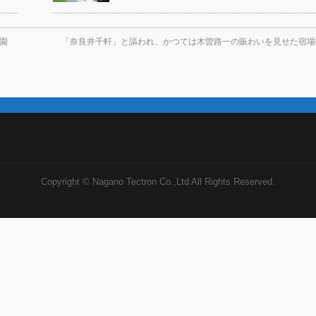
園
「奈良井千軒」と謳われ、かつては木曽路一の賑わいを見せた宿
Copyright ©
Nagano Tectron Co.,Ltd
All Rights Reserved.