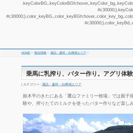
.keyColorBG,.keyColorBGh:hover,.keyColor_bg,.keyColor_
#c30000;}.keyColo
#c30000;}.color_keyBG,.color_keyBGh:hover,.color_key_bg,.color
#c30000;}.color_keyBd,.
HOME
»
観光情報
»
諏訪・蓼科・白樺湖エリア
»
乗馬に乳搾り、バター作り。アグリ体験
カテゴリー :
諏訪・蓼科・白樺湖エリア
姫木平のきたにある「鷹山ファミリー牧場」では親子
験や、搾りたてのミルクを使ったバター作りなど楽し