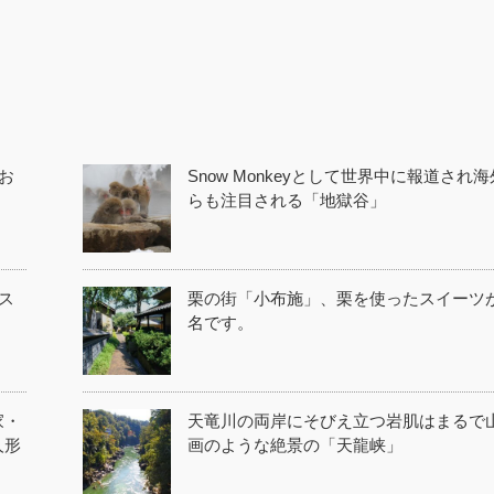
お
Snow Monkeyとして世界中に報道され
らも注目される「地獄谷」
ス
栗の街「小布施」、栗を使ったスイーツ
名です。
家・
天竜川の両岸にそびえ立つ岩肌はまるで
人形
画のような絶景の「天龍峡」