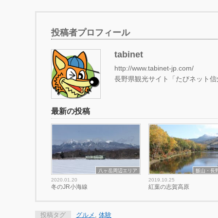
投稿者プロフィール
tabinet
http://www.tabinet-jp.com/
長野県観光サイト「たびネット信
最新の投稿
八ヶ岳周辺エリア
飯山・長
2020.01.20
2019.10.25
冬のJR小海線
紅葉の志賀高原
投稿タグ
グルメ
,
体験