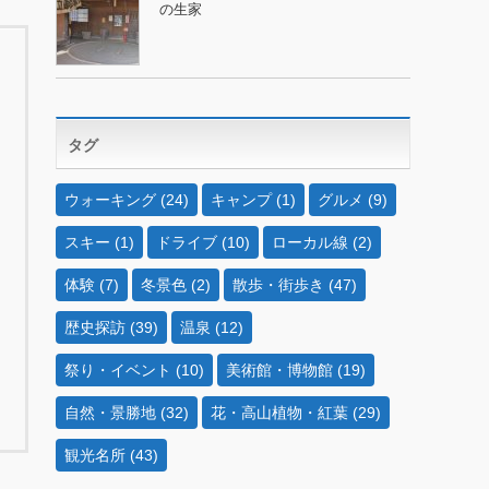
の生家
タグ
ウォーキング
(24)
キャンプ
(1)
グルメ
(9)
スキー
(1)
ドライブ
(10)
ローカル線
(2)
体験
(7)
冬景色
(2)
散歩・街歩き
(47)
歴史探訪
(39)
温泉
(12)
祭り・イベント
(10)
美術館・博物館
(19)
自然・景勝地
(32)
花・高山植物・紅葉
(29)
観光名所
(43)