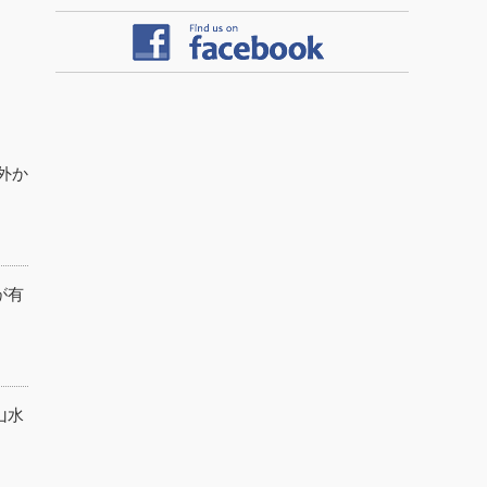
海外か
が有
山水