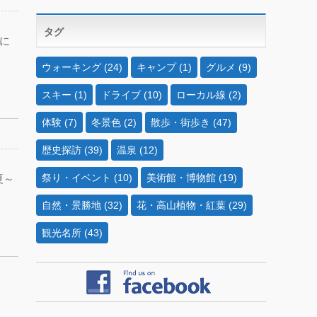
タグ
に
ウォーキング
(24)
キャンプ
(1)
グルメ
(9)
スキー
(1)
ドライブ
(10)
ローカル線
(2)
体験
(7)
冬景色
(2)
散歩・街歩き
(47)
歴史探訪
(39)
温泉
(12)
祭り・イベント
(10)
美術館・博物館
(19)
夏～
自然・景勝地
(32)
花・高山植物・紅葉
(29)
観光名所
(43)