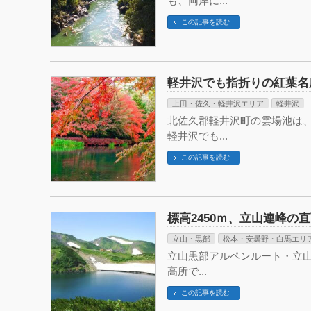
も、両岸に...
この記事を読む
軽井沢でも指折りの紅葉名
上田・佐久・軽井沢エリア
軽井沢
北佐久郡軽井沢町の雲場池は
軽井沢でも...
この記事を読む
標高2450ｍ、立山連峰
立山・黒部
松本・安曇野・白馬エリ
立山黒部アルペンルート・立山
高所で...
この記事を読む