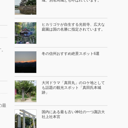
城、別名烏城とも呼ばれています。
ヒカリゴケが自生する光前寺、広大な
庭園は国の名勝に指定されています。
す。
冬の信州おすすめ絶景スポット6選
大河ドラマ「真田丸」のロケ地として
も話題の観光スポット「真田氏本城
跡」
の最
国内にある最も古い神社の一つ諏訪大
社上社本宮