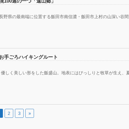
境100選の一つ「遠山郷」
、長野県の最南端に位置する飯田市南信濃・飯田市上村の山深い谷間
お手ごろハイキングルート
、優しく美しい形をした飯盛山。地表にはびっしりと牧草が生え、
2
3
»