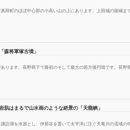
市真田町のほぼ中心部の小高い山の上にあります。上田城の築城ま
「森将軍塚古墳」
があります。長野県下で最初のそして最大の前方後円墳です。長野
岩肌はまるで山水画のような絶景の「天龍峡」
、諏訪湖を水源とし、伊那谷を貫いて太平洋に注ぐ天竜川の流域の