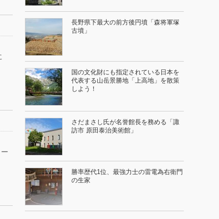
長野県下最大の前方後円墳「森将軍塚
古墳」
に
国の文化財にも指定されている日本を
代表する山岳景勝地「上高地」を散策
しよう！
さだまさし氏が名誉館長を務める「諏
訪市 原田泰治美術館」
コー
勝率歴代1位、最強力士の雷電為右衛門
の生家