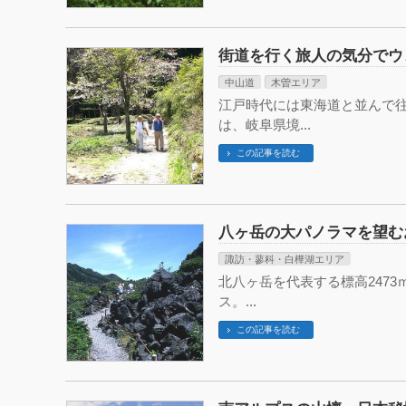
街道を行く旅人の気分でウ
中山道
木曽エリア
江戸時代には東海道と並んで
は、岐阜県境...
この記事を読む
八ヶ岳の大パノラマを望む
諏訪・蓼科・白樺湖エリア
北八ヶ岳を代表する標高247
ス。...
この記事を読む