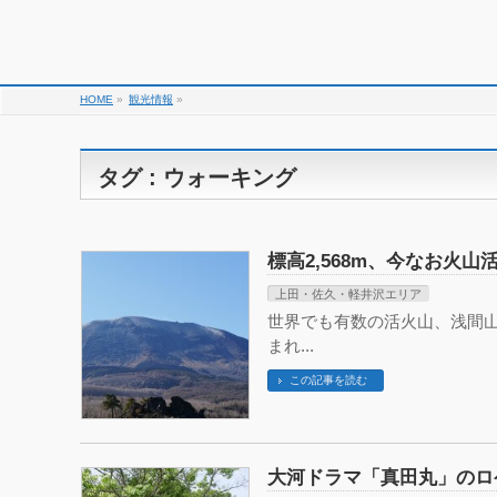
HOME
»
観光情報
»
タグ : ウォーキング
標高2,568m、今なお火
上田・佐久・軽井沢エリア
世界でも有数の活火山、浅間山
まれ...
この記事を読む
大河ドラマ「真田丸」のロ