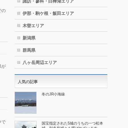
諏訪・蓼科・白樺湖エリア
での
伊那・駒ケ根・飯田エリア
木曽エリア
新潟県
群馬県
八ヶ岳周辺エリア
県が
人気の記事
冬のJR小海線
中で
国宝指定された5城のうちの一つ松本