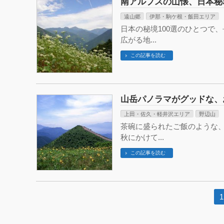
南アルプスの山懐、日本秘
遠山郷
伊那・駒ケ根・飯田エリア
日本の秘境100選のひとつで
広がる地...
この記事を読む
山岳パノラマがグッドな、
上田・佐久・軽井沢エリア
野辺山
茶碗に盛られたご飯のような
秋にかけて...
この記事を読む
1